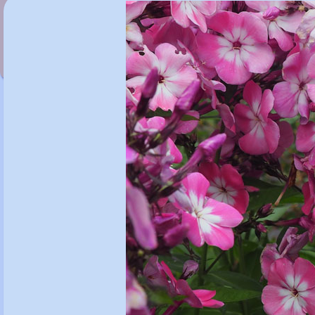
Phlox paniculata 'Barsixtyone'