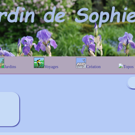
Jardins
Voyages
Création
Topos
phabétique
En Belgique
Prairies fleuries
Les chê
Couleur des fleurs
ographique
En France
Les Helen
Au Royaume-Uni
Les Hamam
Les Galan
Les Euon