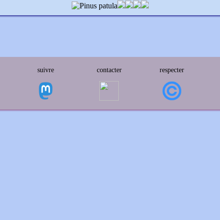
suivre
contacter
respecter