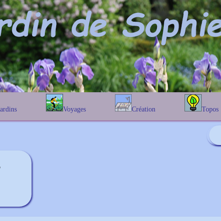
Jardins
Voyages
Création
Topos
étique
En Belgique
Prairies fleuries
Les chênes
Couleur des fleurs
phique
En France
Les Helenium
Au Royaume-Uni
Les Hamameli
Les Galanthu
'
Les Euonymu