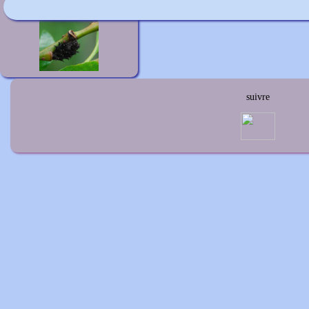
Salix gracilistyla 'Melanostachys'
suivre