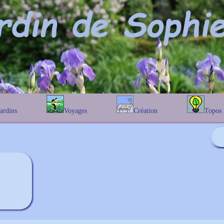
Jardins
Voyages
Création
Topos
étique
En Belgique
Prairies fleuries
Les chênes
Couleur des fleurs
phique
En France
Les Helenium
Au Royaume-Uni
Les Hamameli
Les Galanthu
Les Euonymu