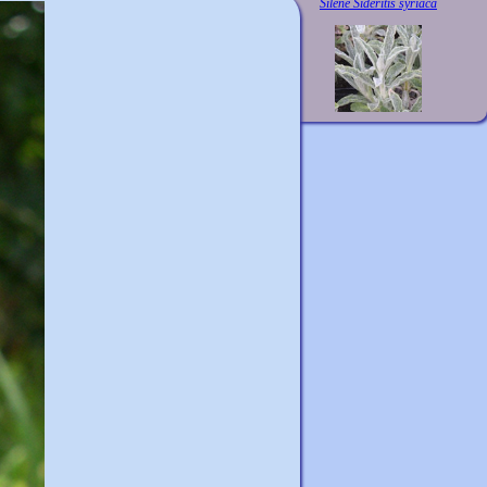
Silene Sideritis syriaca