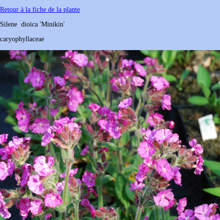
Retour à la fiche de la plante
Silene
dioica
'Minikin'
caryophyllaceae