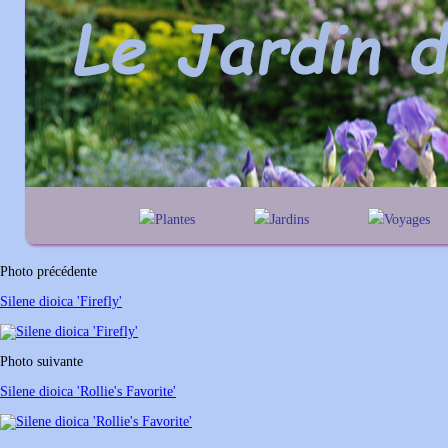
Plantes
Jardins
Voyages
A
B
C
D
E
alphabétique
En Belgique
F
G
H
I
J
géographique
En France
Photo précédente
K
L
M
N
O
Au Royaume-Un
Silene dioica 'Firefly'
P
Q
R
S
T
U
V
W
X
Y
Photo suivante
Z
Silene dioica 'Rollie's Favorite'