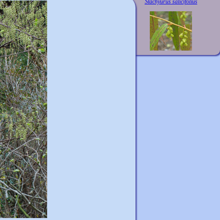
Stachyurus salicifolius