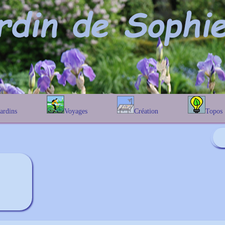
Jardins
Voyages
Création
Topos
étique
En Belgique
Prairies fleuries
Les chênes
Couleur des fleurs
phique
En France
Les Helenium
Au Royaume-Uni
Les Hamameli
Les Galanthu
Les Euonymu