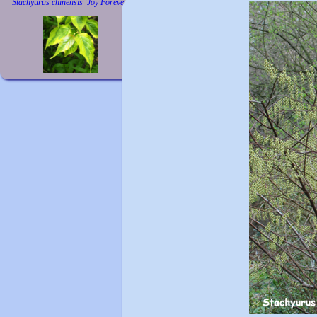
Stachyurus chinensis 'Joy Forever'