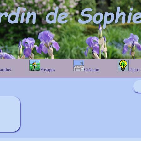
Jardins
Voyages
Création
Topos
étique
En Belgique
Prairies fleuries
Les chênes
Couleur des fleurs
phique
En France
Les Helenium
Au Royaume-Uni
Les Hamameli
Les Galanthu
Les Euonymu