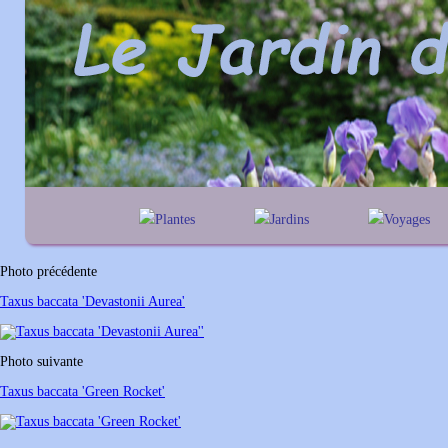
Plantes
Jardins
Voyages
A
B
C
D
E
alphabétique
En Belgique
F
G
H
I
J
géographique
En France
Photo précédente
K
L
M
N
O
Au Royaume-Un
Taxus baccata 'Devastonii Aurea'
P
Q
R
S
T
U
V
W
X
Y
Photo suivante
Z
Taxus baccata 'Green Rocket'