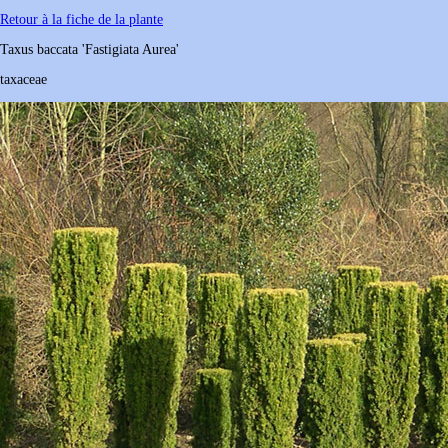
Retour à la fiche de la plante
Taxus
baccata
'Fastigiata Aurea'
taxaceae