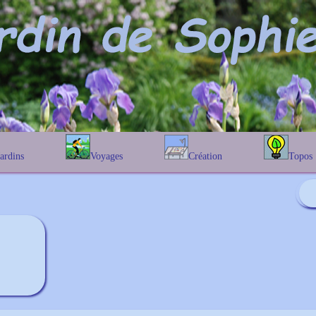
Jardins
Voyages
Création
Topos
étique
En Belgique
Prairies fleuries
Les chênes
Couleur des fleurs
phique
En France
Les Helenium
Au Royaume-Uni
Les Hamameli
Les Galanthu
Les Euonymu