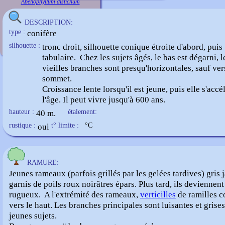
Abeliophyllum distichum
DESCRIPTION:
type :
conifère
silhouette :
tronc droit, silhouette conique étroite d'abord, puis
tabulaire. Chez les sujets âgés, le bas est dégarni, l
vieilles branches sont presqu'horizontales, sauf ver
sommet.
Croissance lente lorsqu'il est jeune, puis elle s'accé
l'âge. Il peut vivre jusqu'à 600 ans.
hauteur :
40 m.
étalement:
rustique :
oui
t° limite :
°C
RAMURE:
Jeunes rameaux (parfois grillés par les gelées tardives) gris 
garnis de poils roux noirâtres épars. Plus tard, ils deviennent
rugueux. A l'extrémité des rameaux,
verticilles
de ramilles c
vers le haut. Les branches principales sont luisantes et grises
jeunes sujets.