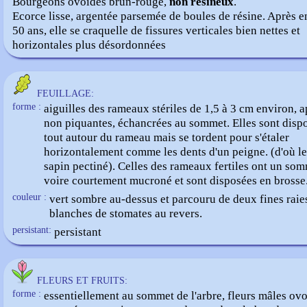
Bourgeons ovoïdes brun-rouge,
non résineux
.
Ecorce lisse, argentée parsemée de boules de résine. Après e
50 ans, elle se craquelle de fissures verticales bien nettes et
horizontales plus désordonnées
FEUILLAGE:
forme :
aiguilles des rameaux stériles de 1,5 à 3 cm environ, ap
non piquantes, échancrées au sommet. Elles sont disp
tout autour du rameau mais se tordent pour s'étaler
horizontalement comme les dents d'un peigne. (d'où l
sapin pectiné). Celles des rameaux fertiles ont un so
voire courtement mucroné et sont disposées en brosse
couleur :
vert sombre au-dessus et parcouru de deux fines raie
blanches de stomates au revers.
persistant:
persistant
FLEURS ET FRUITS:
forme :
essentiellement au sommet de l'arbre, fleurs mâles ov