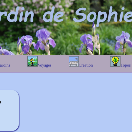
Jardins
Voyages
Création
Topos
étique
En Belgique
Prairies fleuries
Les chênes
Couleur des fleurs
phique
En France
Les Helenium
Au Royaume-Uni
Les Hamameli
Les Galanthu
m
Les Euonymu