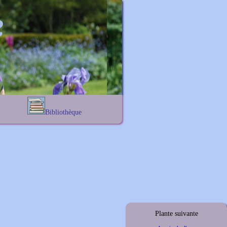
Bibliothèque
Lexique noms propres
s
Lexique botanique
s
s
s
Plante suivante