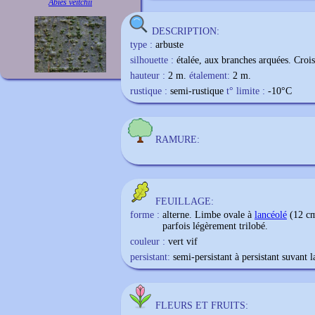
Abies veitchii
DESCRIPTION:
type :
arbuste
silhouette :
étalée, aux branches arquées. Crois
hauteur :
2 m.
étalement:
2 m.
rustique :
semi-rustique
t° limite :
-10
°C
RAMURE:
FEUILLAGE:
forme :
alterne. Limbe ovale à
lancéolé
(12 cm
parfois légèrement trilobé.
couleur :
vert vif
persistant:
semi-persistant à persistant suvant l
FLEURS ET FRUITS: