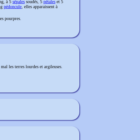
ng, à 5
sépales
soudés, 5
pétales
et 5
ng
pédoncule
, elles apparaissent à
nes pourpres.
 mal les terres lourdes et argileuses.