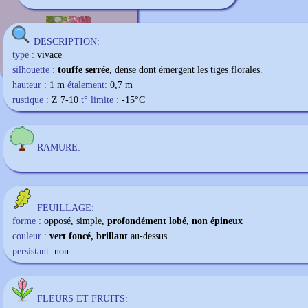
Acalypha hispida
DESCRIPTION:
type :
vivace
silhouette :
touffe serrée
, dense dont émergent les tiges florales.
hauteur :
1 m
étalement:
0,7 m
rustique :
Z 7-10
t° limite :
-15
°C
RAMURE:
FEUILLAGE:
forme :
opposé, simple,
profondément lobé, non épineux
couleur :
vert foncé, brillant
au-dessus
persistant:
non
FLEURS ET FRUITS: