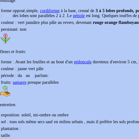
feuillage:
forme
opposé,simple,
cordiforme
à la base, creusé de
3 à 5 lobes profonds, p
:
des lobes sont parallèles 2 à 2. Le
pétiole
est long. Quelques touffes de p
couleur :
vert jaunâtre plus pâle au revers, devenant
rouge orange flamboyan
persistant:
non
fleurs et fruits:
forme :
Avant les feuilles et au bout d'un
pédoncule
duveteux d'environ 5 cm,
couleur :
jaune vert pâle
période : du
au
parfum:
fruits:
samares
presque parallèles
entretien:
exposition:
soleil, mi-ombre ou ombre
sol :
tous sols même secs sauf en milieu urbain , mais il préfère les sols profond
plantation :
taille: