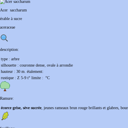
Acer
saccharum
érable à sucre
aceraceae
description:
type :
arbre
silhouette :
couronne dense, ovale à arrondie
hauteur :
30 m.
étalement:
rustique :
Z 5-9
t° limite :
°C
Ramure:
écorce grise, sève sucrée
, jeunes rameaux brun rouge brillants et glabres, bou