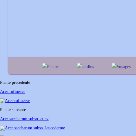
Plantes
Jardins
Voyages
A
B
C
D
E
alphabétique
En Belgique
F
G
H
I
J
géographique
En France
Plante précédente
K
L
M
N
O
Au Royaume-Un
Acer rufinerve
P
Q
R
S
T
U
V
W
X
Y
Plante suivante
Z
Acer saccharum subsp. et cv