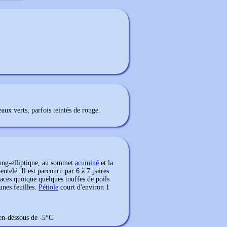
aux verts, parfois teintés de rouge.
ong-elliptique, au sommet
acuminé
et la
ntelé. Il est parcouru par 6 à 7 paires
aces quoique quelques touffes de poils
unes feuilles.
Pétiole
court d'environ 1
 en-dessous de -5°C