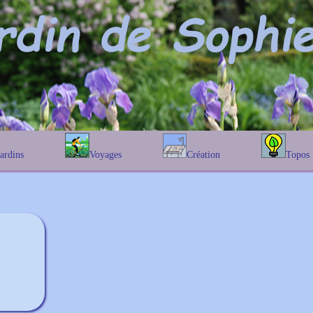
Jardins
Voyages
Création
Topos
étique
En Belgique
Prairies fleuries
Les chênes
Couleur des fleurs
phique
En France
Les Helenium
Au Royaume-Uni
Les Hamameli
Les Galanthu
Les Euonymu