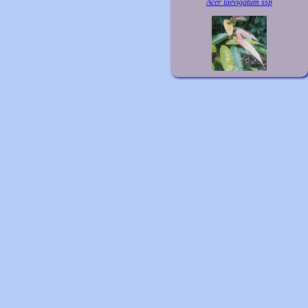
Acer laevigatum ssp