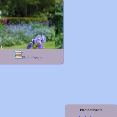
Bibliothèque
Lexique noms propres
s
Lexique botanique
s
s
s
Plante suivante