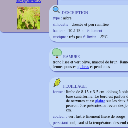
Acer japonicum cv
DESCRIPTION:
type :
arbre
silhouette :
dressée et peu ramifiée
hauteur :
10 à 15 m.
étalement:
rustique :
très peu
t° limite :
-5
°C
RAMURE:
tronc lisse et vert olive, marqué de brun. Rame
Jeunes pousses
glabres
et pendantes.
FEUILLAGE:
forme :
limbe de 8-15 x 3-5 cm. oblong à obl
base cunéiforme. Le bord est parfois de
de nervures et est
glabre
sur les deux f
peuvent être présentes au revers des je
cm.
couleur :
vert lustré finement liseré de rouge
persistant:
oui, sauf si la température descend