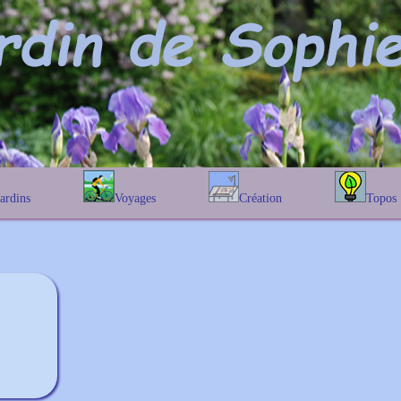
Jardins
Voyages
Création
Topos
étique
En Belgique
Prairies fleuries
Les chênes
Couleur des fleurs
phique
En France
Les Helenium
Au Royaume-Uni
Les Hamameli
Les Galanthu
Les Euonymu