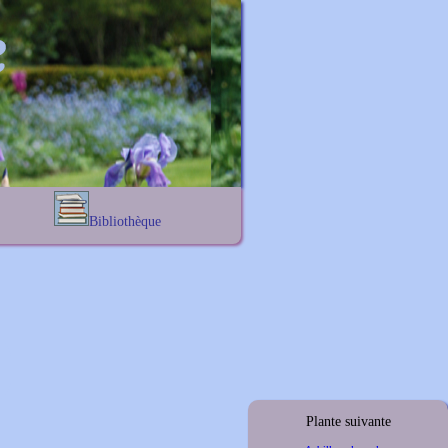
Bibliothèque
Lexique noms propres
s
Lexique botanique
s
s
s
Plante suivante