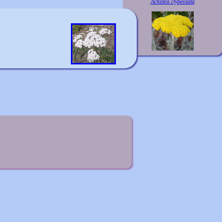
Achillea clypeolata