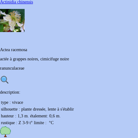
Actinidia chinensis
Actea
racemosa
actée à grappes noires, cimicifuge noire
ranunculaceae
description:
type :
vivace
silhouette :
plante dressée, lente à s'établir
hauteur :
1,3 m.
étalement:
0,6 m.
rustique :
Z 3-9
t° limite :
°C