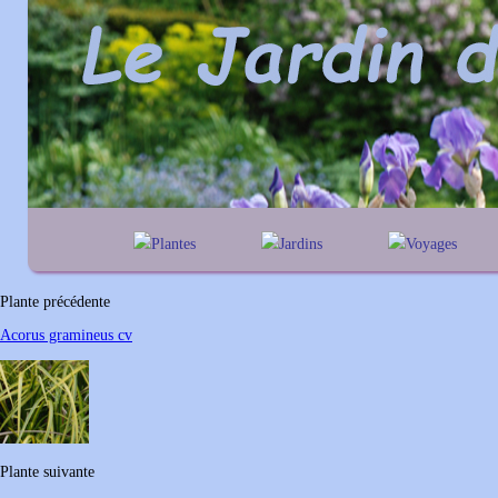
Plantes
Jardins
Voyages
A
B
C
D
E
alphabétique
En Belgique
F
G
H
I
J
géographique
En France
Plante précédente
K
L
M
N
O
Au Royaume-Uni
Acorus gramineus cv
P
Q
R
S
T
U
V
W
X
Y
Z
Plante suivante