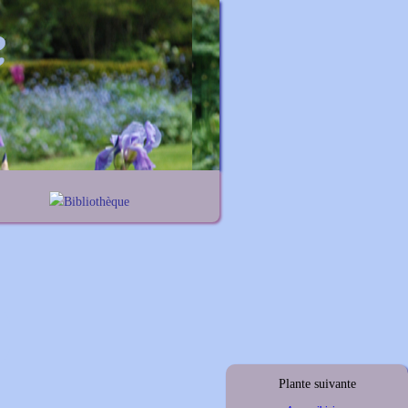
Bibliothèque
nes
Lexique noms propres
iums
Lexique botanique
elis
thus
ymus
Plante suivante