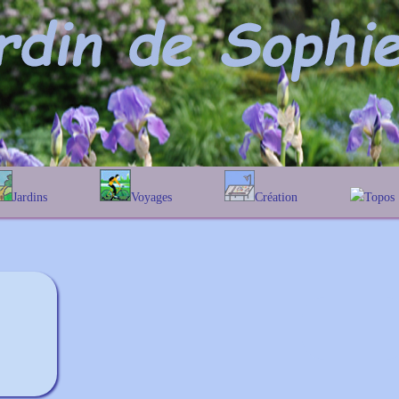
Jardins
Voyages
Création
Topos
phabétique
En Belgique
Prairies fleuries
Les chê
Couleur des fleurs
ographique
En France
Les Helen
Au Royaume-Uni
Les Hamam
Les Galan
Les Euon