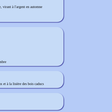
e, virant à l'argent en automne
mbre
x et à la lisière des bois caducs