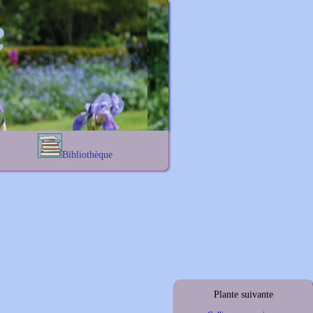
Bibliothèque
Lexique noms propres
s
Lexique botanique
s
s
s
Plante suivante