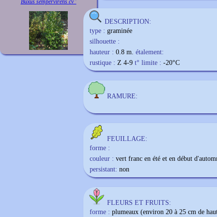
Buxus sempervirens cv '
DESCRIPTION:
type :
graminée
silhouette :
hauteur :
0.8 m.
étalement:
rustique :
Z 4-9
t° limite :
-20
°C
RAMURE:
FEUILLAGE:
forme :
couleur :
vert franc en été et en début d'autom
persistant:
non
FLEURS ET FRUITS:
forme :
plumeaux (environ 20 à 25 cm de haut) 