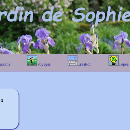
Jardins
Voyages
Création
Topos
étique
En Belgique
Prairies fleuries
Les chênes
Couleur des fleurs
phique
En France
Les Helenium
Au Royaume-Uni
Les Hamameli
Les Galanthu
ha
Les Euonymu