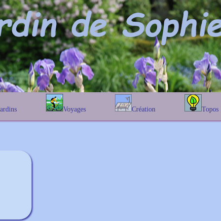
Jardins
Voyages
Création
Topos
étique
En Belgique
Prairies fleuries
Les chênes
Couleur des fleurs
phique
En France
Les Helenium
Au Royaume-Uni
Les Hamameli
Les Galanthu
Les Euonymu