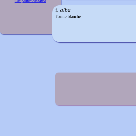
Campanula carpatica
f.
alba
forme blanche