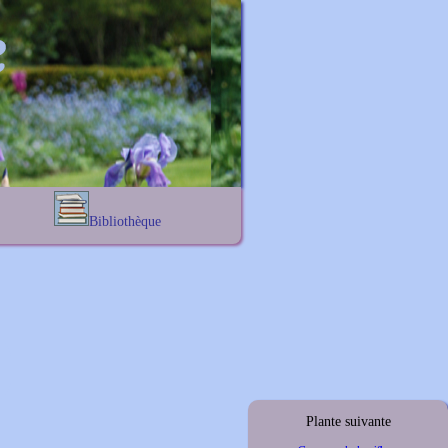
Bibliothèque
Lexique noms propres
s
Lexique botanique
s
s
s
Plante suivante