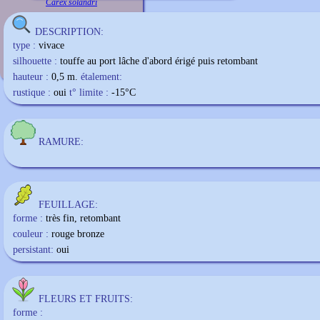
Carex solandri
DESCRIPTION:
type :
vivace
silhouette :
touffe au port lâche d'abord érigé puis retombant
hauteur :
0,5 m.
étalement:
rustique :
oui
t° limite :
-15
°C
RAMURE:
FEUILLAGE:
forme :
très fin, retombant
couleur :
rouge bronze
persistant:
oui
FLEURS ET FRUITS:
forme :