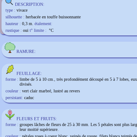
Geranium sanguineum
DESCRIPTION:
type :
vivace
silhouette :
herbacée en touffe buissonnante
hauteur :
0,3 m.
étalement:
rustique :
oui
t° limite :
°C
RAMURE:
FEUILLAGE:
forme :
limbe de 5 à 10 cm., très profondément découpé en 5 à 7 lobes, e
divisés.
couleur :
vert clair marbré, lustré au revers
persistant:
caduc
FLEURS ET FRUITS:
forme :
groupes lâches de fleurs de 25 à 30 mm. Les 5 pétales sont plus lar
leur moitié supérieure.
couleur :
pétales roses à coeur blanc, veinés de rouge, filets blancs teintés d