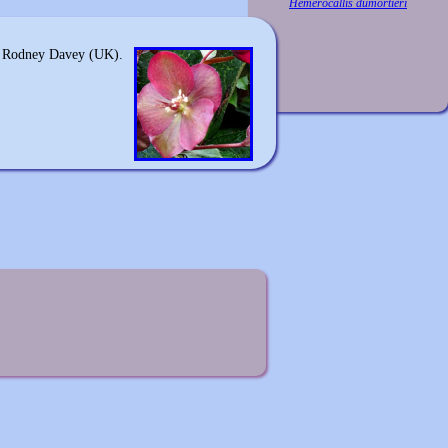
Hemerocallis dumortieri
par Rodney Davey (UK).