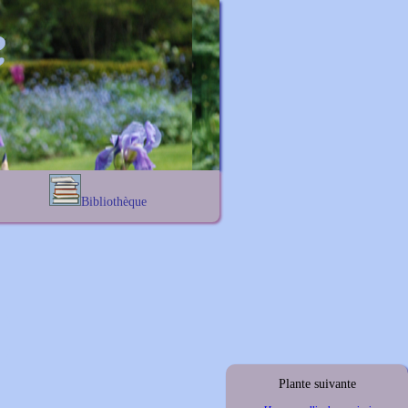
Bibliothèque
Lexique noms propres
s
Lexique botanique
s
s
s
Plante suivante