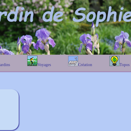
Jardins
Voyages
Création
Topos
étique
En Belgique
Prairies fleuries
Les chênes
Couleur des fleurs
phique
En France
Les Helenium
Au Royaume-Uni
Les Hamameli
Les Galanthu
Les Euonymu