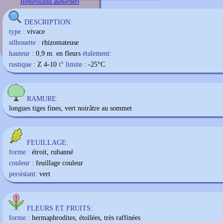
Hemerocallis dumortieri
DESCRIPTION:
type :
vivace
silhouette :
rhizomateuse
hauteur :
0,9 m. en fleurs
étalement:
rustique :
Z 4-10
t° limite :
-25
°C
RAMURE:
longues tiges fines, vert noirâtre au sommet
FEUILLAGE:
forme :
étroit, rubanné
couleur :
feuillage couleur
persistant:
vert
FLEURS ET FRUITS:
forme :
hermaphrodites, étoilées, très raffinées