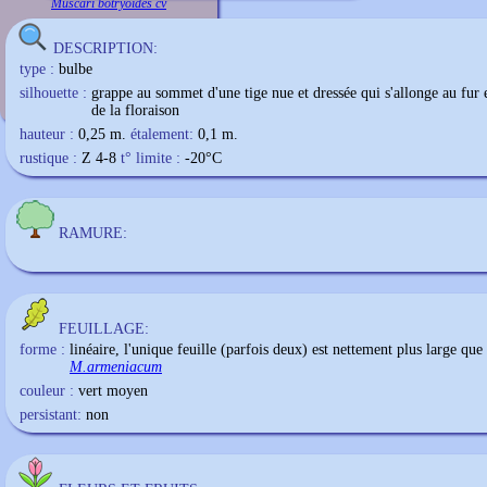
Muscari botryoides cv
DESCRIPTION:
type :
bulbe
silhouette :
grappe au sommet d'une tige nue et dressée qui s'allonge au fur 
de la floraison
hauteur :
0,25 m.
étalement:
0,1 m.
rustique :
Z 4-8
t° limite :
-20
°C
RAMURE:
FEUILLAGE:
forme :
linéaire, l'unique feuille (parfois deux) est nettement plus large que 
M.armeniacum
couleur :
vert moyen
persistant:
non