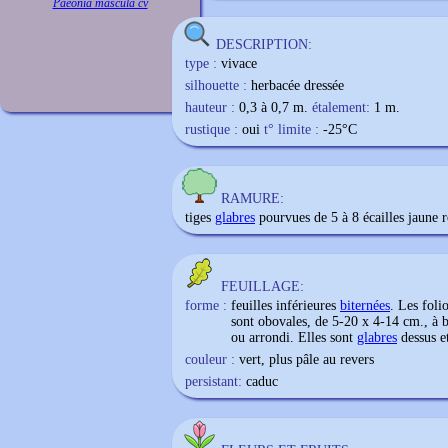
Paeonia mascula cv
DESCRIPTION:
type :
vivace
silhouette :
herbacée dressée
hauteur :
0,3 à 0,7 m.
étalement:
1 m.
rustique :
oui
t° limite :
-25
°C
RAMURE:
tiges
glabres
pourvues de 5 à 8 écailles jaune r
FEUILLAGE:
forme :
feuilles inférieures
biternées
. Les foli
sont obovales, de 5-20 x 4-14 cm., à 
ou arrondi. Elles sont
glabres
dessus e
couleur :
vert, plus pâle au revers
persistant:
caduc