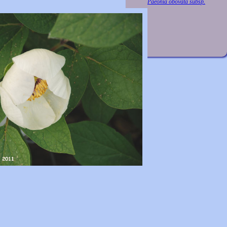
Paeonia obovata subsp.