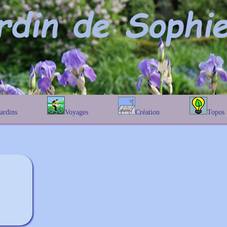
Jardins
Voyages
Création
Topos
étique
En Belgique
Prairies fleuries
Les chênes
Couleur des fleurs
phique
En France
Les Helenium
Au Royaume-Uni
Les Hamameli
Les Galanthu
Les Euonymu