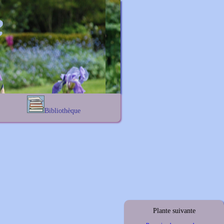
Bibliothèque
Lexique noms propres
s
Lexique botanique
s
s
s
Plante suivante