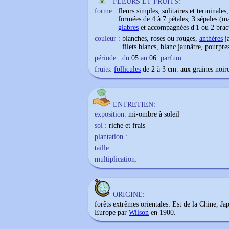
FLEURS ET FRUITS:
forme :
fleurs simples, solitaires et terminale
formées de 4 à 7 pétales, 3 sépales (ma
glabres
et accompagnées d'1 ou 2 bract
couleur :
blanches, roses ou rouges,
anthères
ja
filets blancs, blanc jaunâtre, pourpre
période : du
05
au
06
parfum:
fruits:
follicules
de 2 à 3 cm. aux graines noire
ENTRETIEN:
exposition:
mi-ombre à soleil
sol :
riche et frais
plantation :
taille:
multiplication:
ORIGINE:
forêts extrêmes orientales: Est de la Chine, Ja
Europe par
Wilson
en 1900.