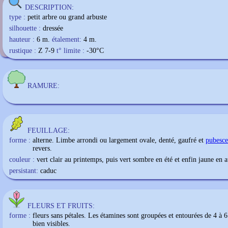
Parrotia persica cv
DESCRIPTION:
type :
petit arbre ou grand arbuste
silhouette :
dressée
hauteur :
6 m.
étalement:
4 m.
rustique :
Z 7-9
t° limite :
-30
°C
RAMURE:
FEUILLAGE:
forme :
alterne. Limbe arrondi ou largement ovale, denté, gaufré et
pubesce
revers.
couleur :
vert clair au printemps, puis vert sombre en été et enfin jaune en
persistant:
caduc
FLEURS ET FRUITS:
forme :
fleurs sans pétales. Les étamines sont groupées et entourées de 4 à 
bien visibles.