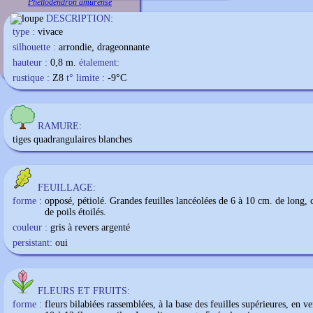
Phellodendron amurense
DESCRIPTION:
type :
vivace
silhouette :
arrondie, drageonnante
hauteur :
0,8 m.
étalement:
rustique :
Z8
t° limite :
-9
°C
RAMURE:
tiges quadrangulaires blanches
FEUILLAGE:
forme :
opposé, pétiolé. Grandes feuilles lancéolées de 6 à 10 cm. de long, 
de poils étoilés.
couleur :
gris à revers argenté
persistant:
oui
FLEURS ET FRUITS:
forme :
fleurs bilabiées rassemblées, à la base des feuilles supérieures, en ver