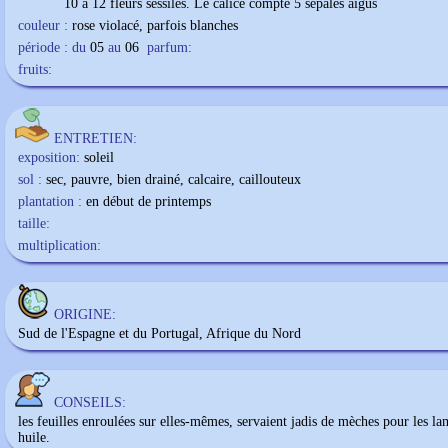
10 à 12 fleurs sessiles. Le calice compte 5 sépales aigus
couleur :
rose violacé, parfois blanches
période : du
05
au
06
parfum:
fruits:
ENTRETIEN:
exposition:
soleil
sol :
sec, pauvre, bien drainé, calcaire, caillouteux
plantation :
en début de printemps
taille:
multiplication:
ORIGINE:
Sud de l'Espagne et du Portugal, Afrique du Nord
CONSEILS:
les feuilles enroulées sur elles-mêmes, servaient jadis de mèches pour les la
huile.