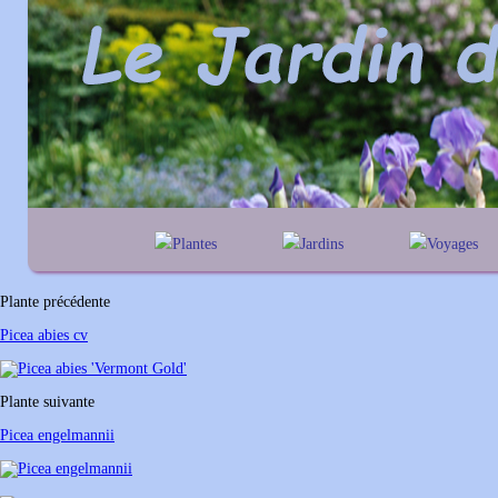
Plantes
Jardins
Voyages
A
B
C
D
E
alphabétique
En Belgique
F
G
H
I
J
géographique
En France
Plante précédente
K
L
M
N
O
Au Royaume-Un
Picea abies cv
P
Q
R
S
T
U
V
W
X
Y
Plante suivante
Z
Picea engelmannii