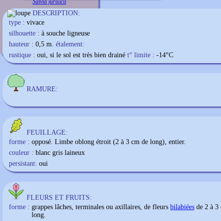
Salvia jurisicii
DESCRIPTION:
type :
vivace
silhouette :
à souche ligneuse
hauteur :
0,5 m.
étalement:
rustique :
oui, si le sol est très bien drainé
t° limite :
-14
°C
RAMURE:
FEUILLAGE:
forme :
opposé. Limbe oblong étroit (2 à 3 cm de long), entier.
couleur :
blanc gris laineux
persistant:
oui
FLEURS ET FRUITS:
forme :
grappes lâches, terminales ou axillaires, de fleurs
bilabiées
de 2 à 3
long.