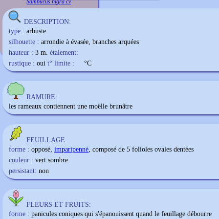
Sambucus nigra cv
DESCRIPTION:
type :
arbuste
silhouette :
arrondie à évasée, branches arquées
hauteur :
3 m.
étalement:
rustique :
oui
t° limite :
°C
RAMURE:
les rameaux contiennent une moëlle brunâtre
FEUILLAGE:
forme :
opposé,
imparipenné
, composé de 5 folioles ovales dentées
couleur :
vert sombre
persistant:
non
FLEURS ET FRUITS:
forme :
panicules coniques qui s'épanouissent quand le feuillage débourre