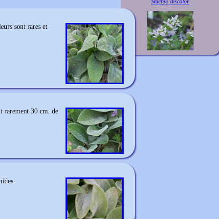
Stachys discolor
eurs sont rares et
ent rarement 30 cm. de
mides.