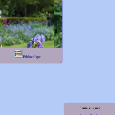
Bibliothèque
Lexique noms propres
s
Lexique botanique
s
s
s
Plante suivante