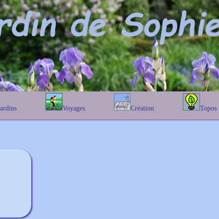
Jardins
Voyages
Création
Topos
étique
En Belgique
Prairies fleuries
Les chênes
Couleur des fleurs
phique
En France
Les Helenium
Au Royaume-Uni
Les Hamameli
Les Galanthu
Les Euonymu