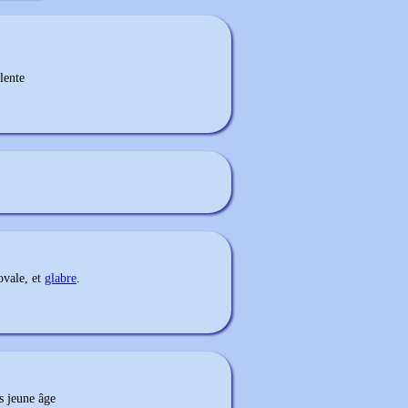
lente
ovale, et
glabre
.
s jeune âge