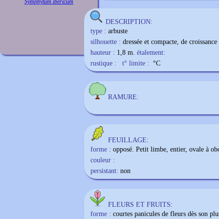
Symphytum ibericum
DESCRIPTION:
type :
arbuste
silhouette :
dressée et compacte, de croissance 
hauteur :
1,8 m.
étalement:
rustique :
t° limite :
°C
RAMURE:
FEUILLAGE:
forme :
opposé. Petit limbe, entier, ovale à ob
couleur :
persistant:
non
FLEURS ET FRUITS:
forme :
courtes panicules de fleurs dès son plu