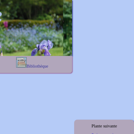
Bibliothèque
Lexique noms propres
s
Lexique botanique
s
s
s
Plante suivante