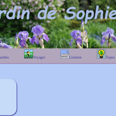
Jardins
Voyages
Création
Topos
étique
En Belgique
Prairies fleuries
Les chênes
Couleur des fleurs
phique
En France
Les Helenium
Au Royaume-Uni
Les Hamameli
Les Galanthu
Les Euonymu