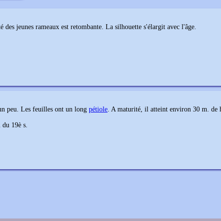
é des jeunes rameaux est retombante. La silhouette s'élargit avec l'âge.
n peu. Les feuilles ont un long
pétiole
. A maturité, il atteint environ 30 m. de
u du 19è s.