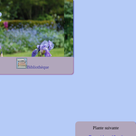
Bibliothèque
Lexique noms propres
s
Lexique botanique
s
s
s
Plante suivante