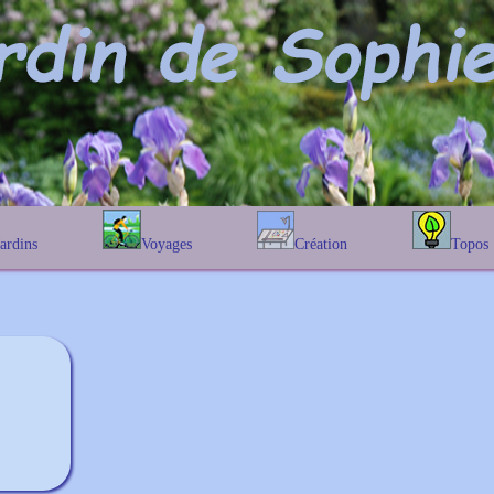
Jardins
Voyages
Création
Topos
étique
En Belgique
Prairies fleuries
Les chênes
Couleur des fleurs
phique
En France
Les Helenium
Au Royaume-Uni
Les Hamameli
Les Galanthu
Les Euonymu