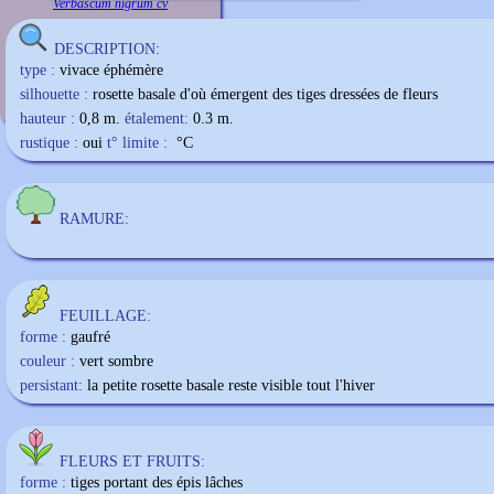
Verbascum nigrum cv
DESCRIPTION:
type :
vivace éphémère
silhouette :
rosette basale d'où émergent des tiges dressées de fleurs
hauteur :
0,8 m.
étalement:
0.3 m.
rustique :
oui
t° limite :
°C
RAMURE:
FEUILLAGE:
forme :
gaufré
couleur :
vert sombre
persistant:
la petite rosette basale reste visible tout l'hiver
FLEURS ET FRUITS:
forme :
tiges portant des épis lâches