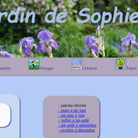
Jardins
Voyages
Création
Topos
étique
En Belgique
Prairies fleuries
Les chênes
Couleur des fleurs
phique
En France
Les Helenium
Au Royaume-Uni
Les Hamameli
Les Galanthu
- janvier-février
Les Euonymu
- mars à mi mai
- mi-mai à juin
- juillet à mi-août
- mi-août à septembre
- octobre à décembre