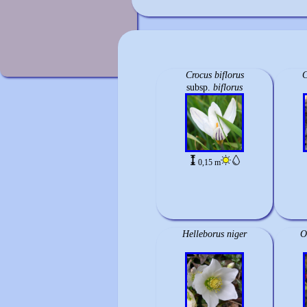
Crocus biflorus
C
subsp.
biflorus
0,15 m
Helleborus niger
O