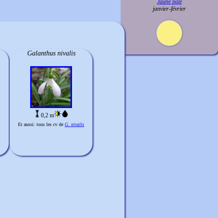
Jaune pâle
janvier-février
Galanthus nivalis
0,2 m
Et aussi: tous les cv de
G. nivalis