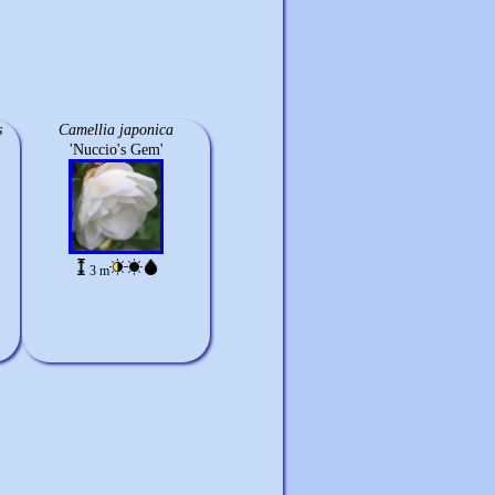
s
Camellia japonica
'Nuccio's Gem'
3 m