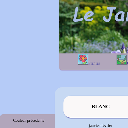
Plantes
A
B
C
D
E
alphab
F
G
H
I
J
géogra
K
L
M
N
O
P
Q
R
S
T
U
V
W
X
Y
Z
BLANC
Couleur précédente
janvier-février