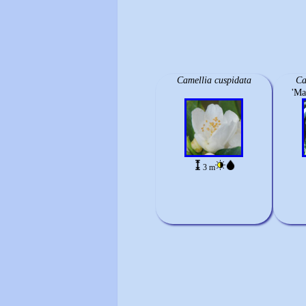
Camellia cuspidata
Ca
'Ma
3 m