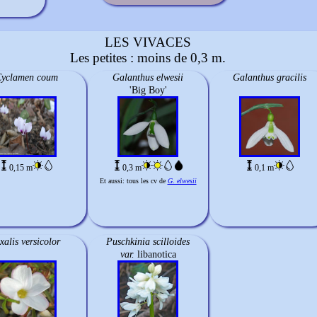
LES VIVACES
Les petites : moins de 0,3 m.
yclamen coum
Galanthus elwesii
Galanthus gracilis
'Big Boy'
0,15 m
0,3 m
0,1 m
Et aussi: tous les cv de
G. elwesii
xalis versicolor
Puschkinia scilloides
var.
libanotica