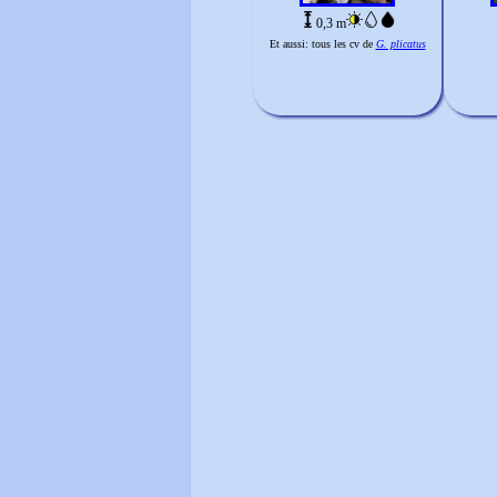
0,3 m
Et aussi: tous les cv de
G. plicatus