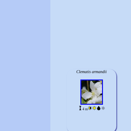
Clematis armandii
4 m