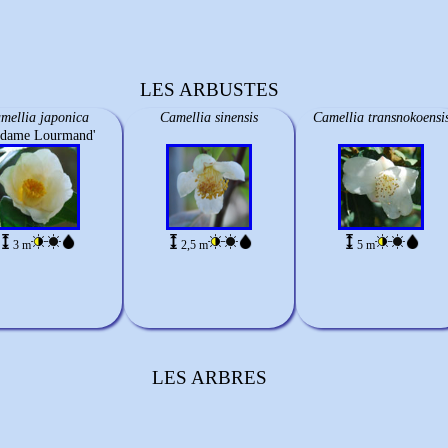
LES ARBUSTES
mellia japonica
Camellia sinensis
Camellia transnokoensi
dame Lourmand'
3 m
2,5 m
5 m
LES ARBRES