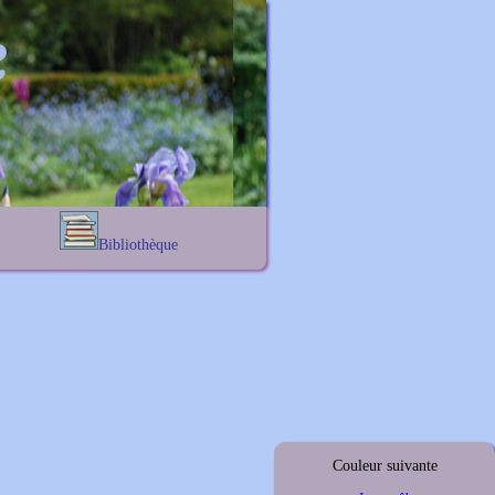
Bibliothèque
Lexique noms propres
s
Lexique botanique
s
s
s
Couleur suivante