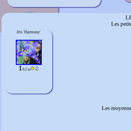
bleu pâle
janvier-février
L
Les peti
Iris
'Harmony'
0,2 m
Les moyennes