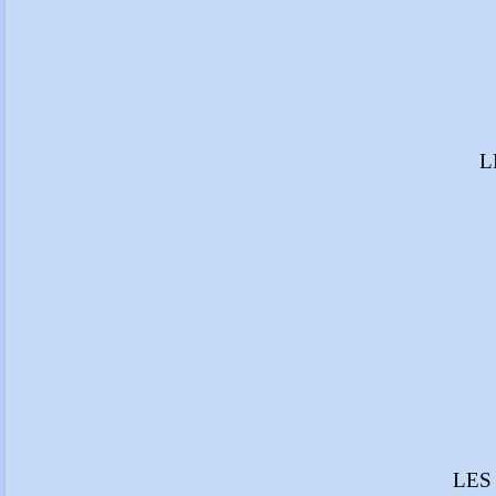
L
LES