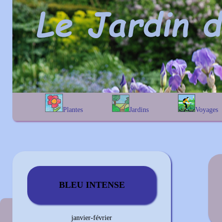
Plantes
Jardins
Voyages
A
B
C
D
E
alphabétique
En Belgique
F
G
H
I
J
géographique
En France
K
L
M
N
O
Au Royaume-Uni
P
Q
R
S
T
U
V
W
X
Y
Z
BLEU INTENSE
Couleur précédente
janvier-février