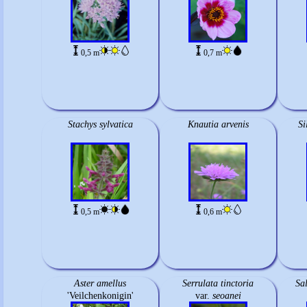
0,5 m
0,7 m
Stachys sylvatica
Knautia arvenis
Si
0,5 m
0,6 m
Aster amellus
Serrulata tinctoria
Sal
'Veilchenkonigin'
var.
seoanei