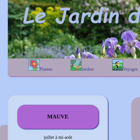
Plantes
Jardins
Voyages
A
B
C
D
E
alphabétique
En Belgique
F
G
H
I
J
géographique
En France
K
L
M
N
O
Au Royaume-Uni
P
Q
R
S
T
U
V
W
X
Y
Z
MAUVE
Couleur précédente
juillet à mi-août