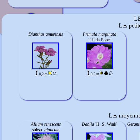
Bleu
juillet à mi-août
L
Les peti
Dianthus amurensis
Primula marginata
'Linda Pope'
0,2 m
0,2 m
Les moyennes
Allium senescens
Dahlia
'H. S. Wink'
Gerani
subsp.
glaucum