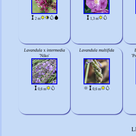
2 m
1,3 m
Lavandula
x
intermedia
Lavandula multifida
'Niko'
'P
0,6 m
0,6 m
L