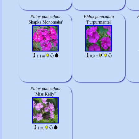
Phlox paniculata
Phlox paniculata
P
'Shapka Monomaka'
'Purpurmantel'
1,1 m
0,9 m
Phlox paniculata
'Miss Kelly''
1 m.