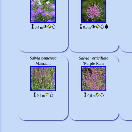
0,4 m
0,3 m
Salvia nemerosa
Salvia verticillata
'Mainacht'
'Purple Rain'
0,4 m
0,6 m