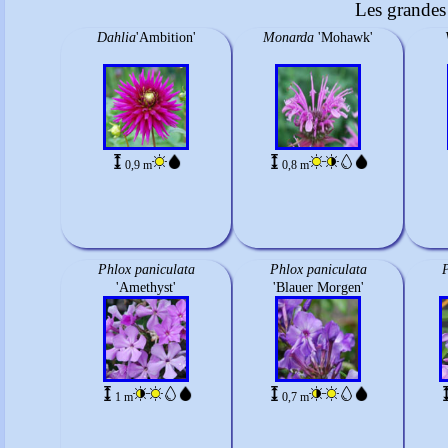
Les grandes 
Dahlia
'Ambition'
Monarda
'Mohawk'
0,9 m
0,8 m
Phlox paniculata
Phlox paniculata
P
'Amethyst'
'Blauer Morgen'
1 m
0,7 m