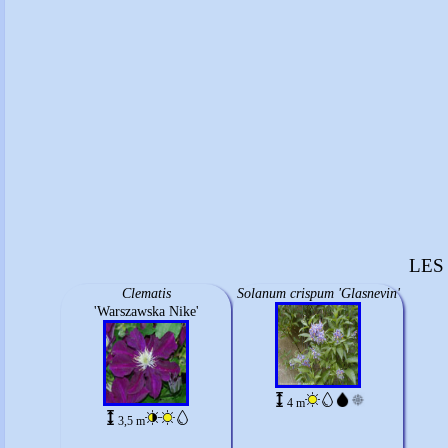
LES
Clematis
Solanum crispum 'Glasnevin'
'Warszawska Nike'
4 m
3,5 m