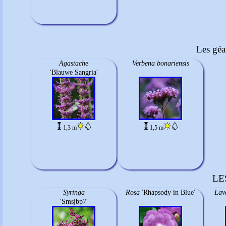
Les géa
Agastache
Verbena bonariensis
'Blauwe Sangria'
1,3 m
1,5 m
LE
Syringa
Rosa
'Rhapsody in Blue'
Lav
'Smsjbp7'