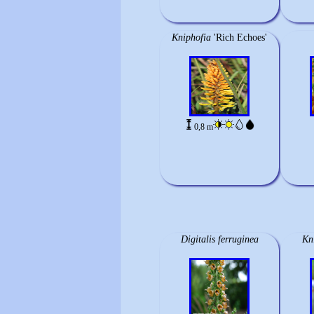
Kniphofia
'Rich Echoes'
0,8 m
Digitalis ferruginea
Kn