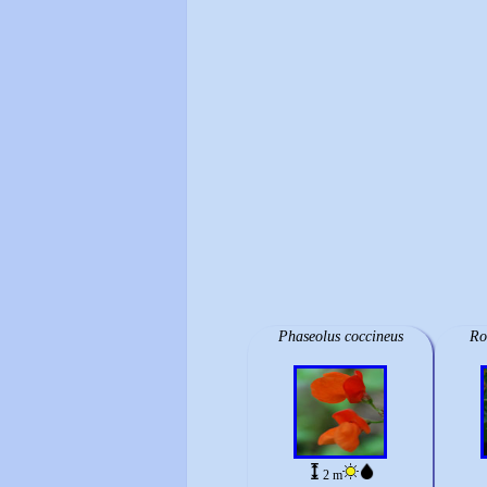
Phaseolus coccineus
Ro
2 m