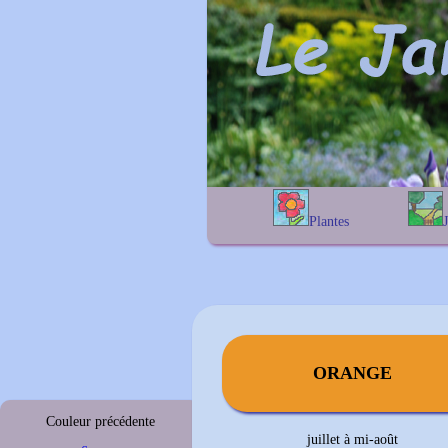
Plantes
A
B
C
D
E
alphab
F
G
H
I
J
géogra
K
L
M
N
O
P
Q
R
S
T
U
V
W
X
Y
Z
ORANGE
Couleur précédente
juillet à mi-août