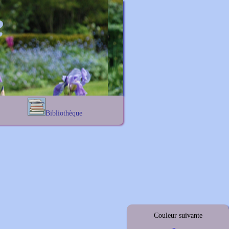
Bibliothèque
Lexique noms propres
s
Lexique botanique
s
s
s
Couleur suivante