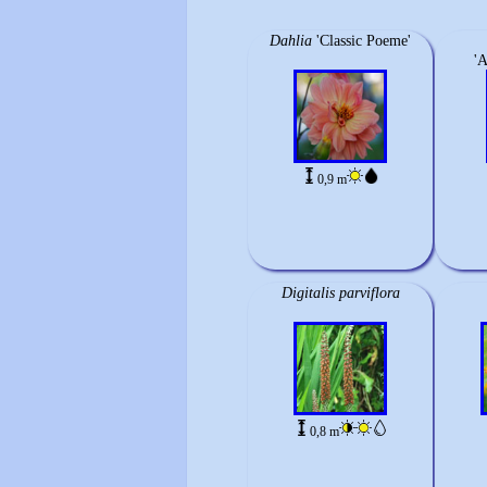
Dahlia
'Classic Poeme'
'
0,9 m
Digitalis parviflora
0,8 m