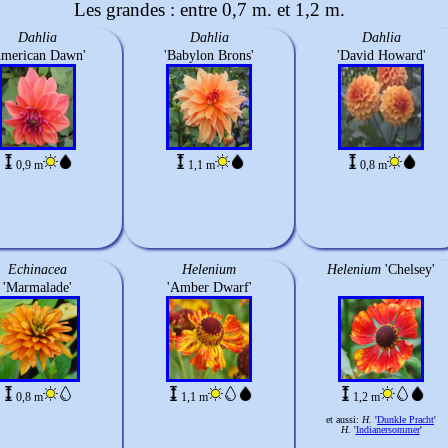
Les grandes : entre 0,7 m. et 1,2 m.
Dahlia
Dahlia
Dahlia
American Dawn'
'Babylon Brons'
'David Howard'
0,9 m
1,1 m
0,8 m
Echinacea
Helenium
Helenium
'Chelsey'
'Marmalade'
'Amber Dwarf'
0,8 m
1,1 m
1,2 m
et aussi:
H.
'
Dunkle Pracht
'
H.
'
Indianersommer
'