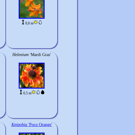
0,6 m
Helenium
'Mardi Gras'
0,5 m
Knipohia
'Poco Orange'