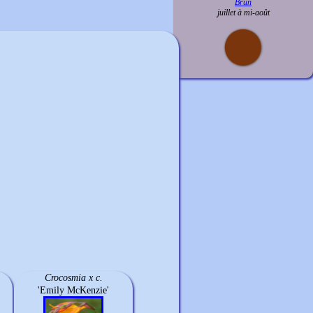
Brun
juillet à mi-août
Crocosmia
x
c.
'Emily McKenzie'