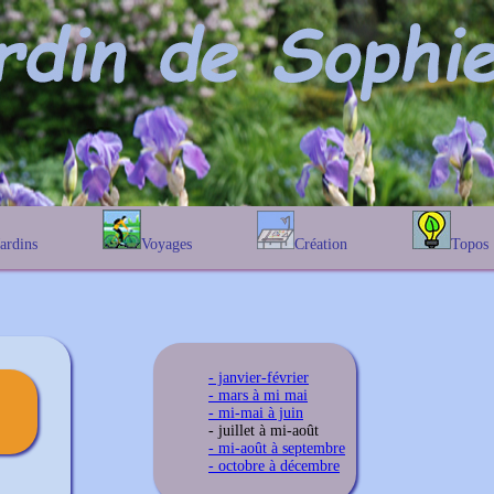
Jardins
Voyages
Création
Topos
étique
En Belgique
Prairies fleuries
Les chênes
Couleur des fleurs
phique
En France
Les Helenium
Au Royaume-Uni
Les Hamameli
Les Galanthu
- janvier-février
Les Euonymu
- mars à mi mai
- mi-mai à juin
- juillet à mi-août
- mi-août à septembre
- octobre à décembre