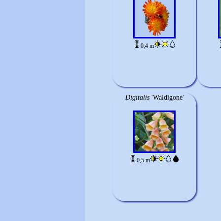
0,4 m
Digitalis
'Waldigone'
0,5 m