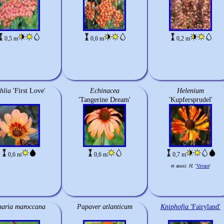
0,5 m
0,6 m
0,2 m
hlia
'First Love'
Echinacea
Helenium
'Tangerine Dream'
'Kupfersprudel'
0,6 m
0,6 m
0,7 m
et aussi:
H.
'
Vivace
'
naria maroccana
Papaver atlanticum
Kniphofia
'Fairyland'