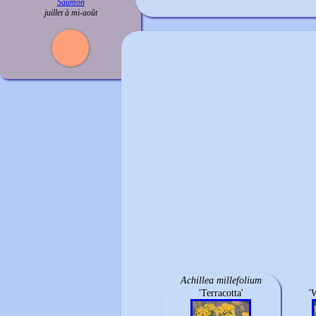
Saumon
juillet à mi-août
Achillea millefolium
'Terracotta'
'