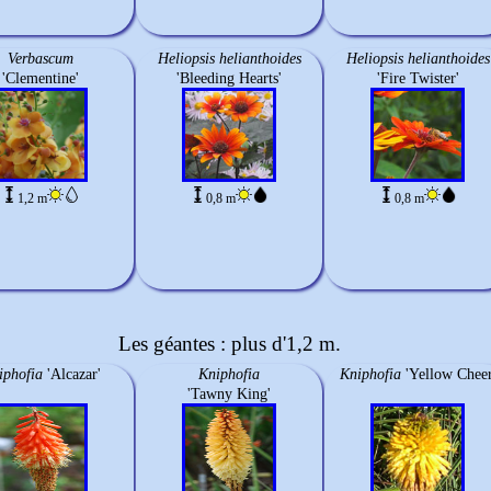
Verbascum
Heliopsis helianthoides
Heliopsis helianthoides
'Clementine'
'Bleeding Hearts'
'Fire Twister'
1,2 m
0,8 m
0,8 m
Les géantes : plus d'1,2 m.
iphofia
'Alcazar'
Kniphofia
Kniphofia
'Yellow Cheer
'Tawny King'