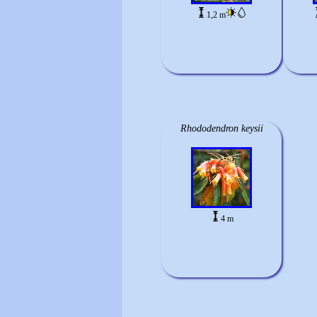
1,2 m
Rhododendron keysii
4 m