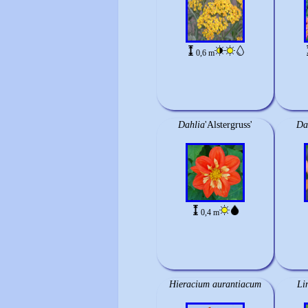
0,6 m
Dahlia
'Alstergruss'
Da
0,4 m
Hieracium aurantiacum
Li