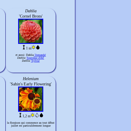
Dahlia
'Cornel Brons'
1 m
et aussi: Dahlia
'Jomanda'
Dahlia
'Souvenir d'été'
Dahlia
'Sylvia'
Helenium
'Sahin's Early Flowering'
1,2 m
la floraison qui commence au tout début
juillet est particulièrement longue