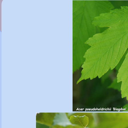
Acer platanoides 'Tharandt'