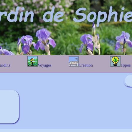
Jardins
Voyages
Création
Topos
étique
En Belgique
Prairies fleuries
Les chênes
Couleur des fleurs
phique
En France
Les Helenium
Au Royaume-Uni
Les Hamameli
Les Galanthu
Les Euonymu