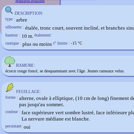
Araucaria araucana
DESCRIPTION:
type :
arbre
silhouette :
étalée, tronc court, souvent incliné, et branches si
hauteur :
10 m.
étalement:
rustique :
plus ou moins
t° limite :
-15
°C
RAMURE:
écorce rouge foncé, se desquammant avec l'âge. Jeunes rameaux velus.
FEUILLAGE:
forme :
alterne, ovale à elliptique, (10 cm de long) finement 
pas jusqu'au sommet.
couleur :
face supérieure vert sombre lustré, face inférieure pl
La nervure médiane est blanche.
persistant:
oui