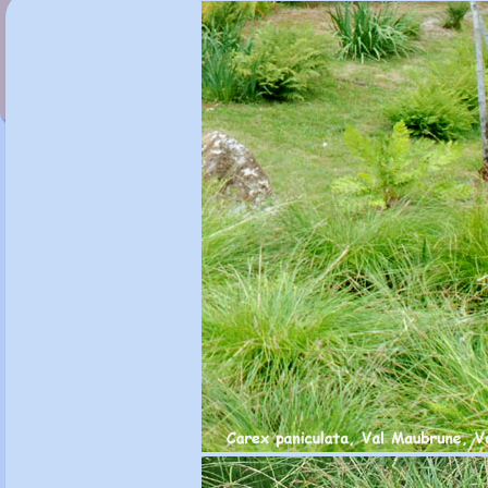
Carex flagellifera 'Auburn Cascade'