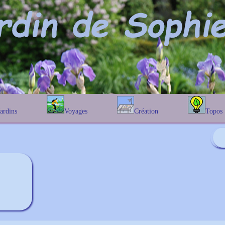
Jardins
Voyages
Création
Topos
étique
En Belgique
Prairies fleuries
Les chênes
Couleur des fleurs
phique
En France
Les Helenium
Au Royaume-Uni
Les Hamameli
Les Galanthu
Les Euonymu