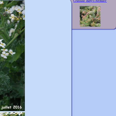
Crassula 'Baby's Necklace'