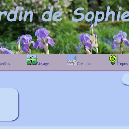
Jardins
Voyages
Création
Topos
étique
En Belgique
Prairies fleuries
Les chênes
Couleur des fleurs
phique
En France
Les Helenium
Au Royaume-Uni
Les Hamameli
Les Galanthu
Les Euonymu