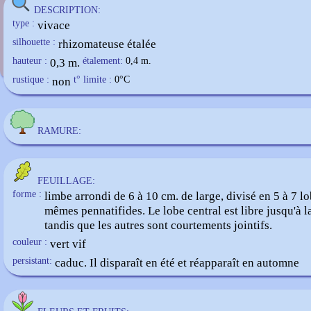
Geranium maderense
DESCRIPTION:
type :
vivace
silhouette :
rhizomateuse étalée
hauteur :
0,3 m.
étalement:
0,4 m.
rustique :
non
t° limite :
0
°C
RAMURE:
FEUILLAGE:
forme :
limbe arrondi de 6 à 10 cm. de large, divisé en 5 à 7 l
mêmes pennatifides. Le lobe central est libre jusqu'à l
tandis que les autres sont courtements jointifs.
couleur :
vert vif
persistant:
caduc. Il disparaît en été et réapparaît en automne