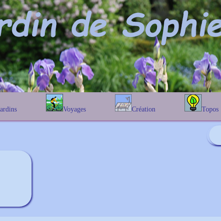
Jardins
Voyages
Création
Topos
étique
En Belgique
Prairies fleuries
Les chênes
Couleur des fleurs
phique
En France
Les Helenium
Au Royaume-Uni
Les Hamameli
Les Galanthu
Les Euonymu