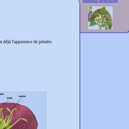
Helleborus purpurascens
t déjà l'apparence de pétales.