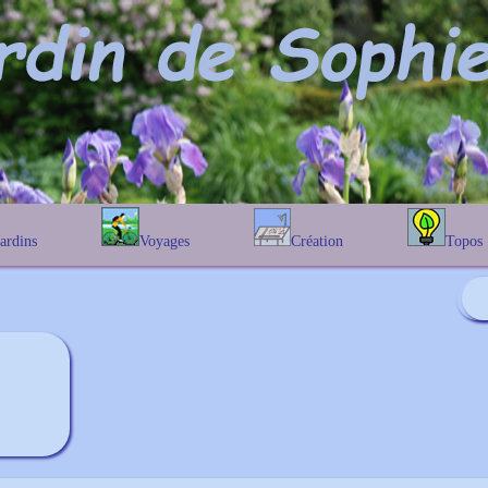
Jardins
Voyages
Création
Topos
étique
En Belgique
Prairies fleuries
Les chênes
Couleur des fleurs
phique
En France
Les Helenium
Au Royaume-Uni
Les Hamameli
Les Galanthu
Les Euonymu