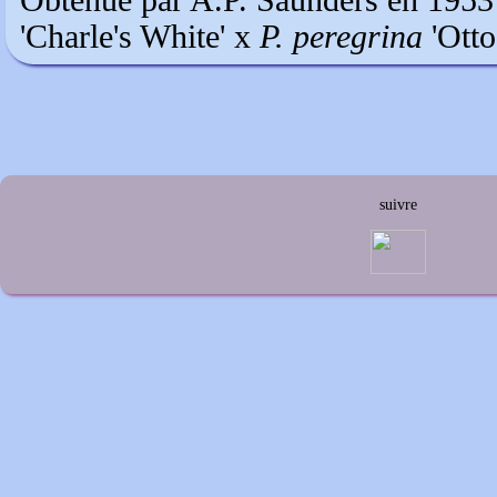
Obtenue par A.P. Saunders en 1953
'Charle's White' x
P. peregrina
'Otto
suivre