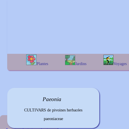
Plantes
Jardins
Voyages
A
B
C
D
E
alphabétique
En Belgique
F
G
H
I
J
géographique
En France
K
L
M
N
O
Au Royaume-Uni
P
Q
R
S
T
Paeonia
U
V
W
X
Y
Z
CULTIVARS de pivoines herbacées
paeoniaceae
Plante précédente