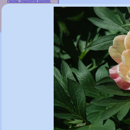
Paeonia 'Sequestered Sunshine'
">